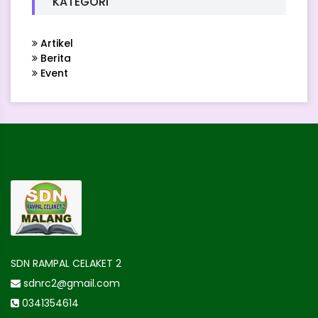
KATEGORI
Artikel
Berita
Event
SDN RAMPAL CELAKET 2
sdnrc2@gmail.com
0341354614