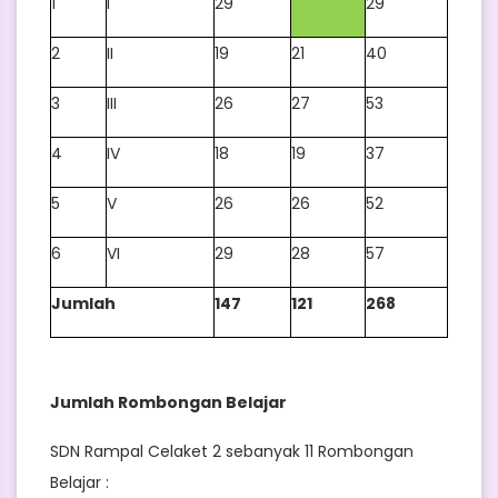
1
I
29
29
2
II
19
21
40
3
III
26
27
53
4
IV
18
19
37
5
V
26
26
52
6
VI
29
28
57
Jumlah
147
121
268
Jumlah Rombongan Belajar
SDN Rampal Celaket 2 sebanyak 11 Rombongan
Belajar :